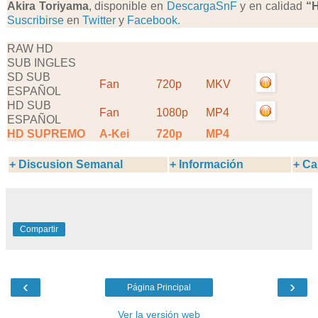
Akira Toriyama
, disponible en
DescargaSnF
y en calidad
“
Suscribirse
en
Twitter
y
Facebook.
RAW HD
SUB INGLES
SD SUB
Fan
720p
MKV
ESPAÑOL
HD SUB
Fan
1080p
MP4
ESPAÑOL
HD SUPREMO
A-Kei
720p
MP4
+ Discusion Semanal
+ Información
+ Ca
Compartir
‹
›
Página Principal
Ver la versión web