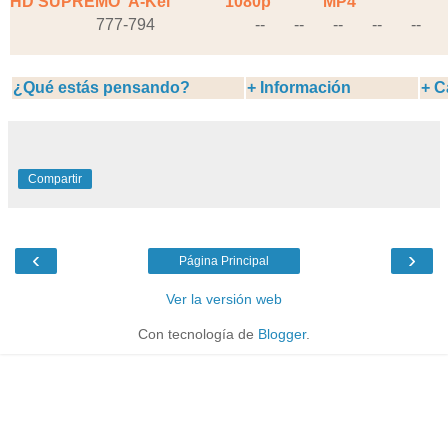
HD SUPREMO
A-Kei
1080p
MP4
777-794
--
--
--
--
--
¿Qué estás pensando?
+ Información
+ C
Compartir
‹
›
Página Principal
Ver la versión web
Con tecnología de
Blogger
.