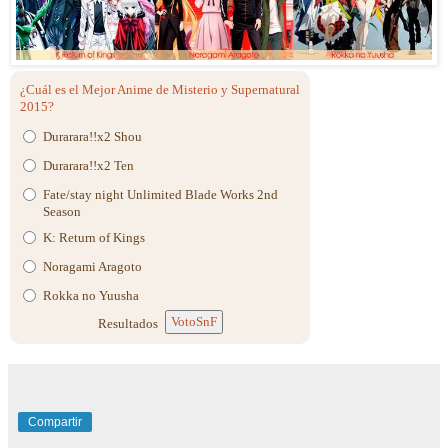
¿Cuál es el Mejor Anime de Misterio y Supernatural
2015?
Durarara!!x2 Shou
Durarara!!x2 Ten
Fate/stay night Unlimited Blade Works 2nd
Season
K: Return of Kings
Noragami Aragoto
Rokka no Yuusha
VotoSnF
Resultados
Compartir