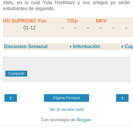
idols, en la cual Yuta Hoshitani y sus amigos ya serán
estudiantes de segundo.
HD SUPREMO
Fan
720p
MKV
01-12
--
--
--
--
--
--
Discusion Semanal
+ Información
+ Cap
Compartir
‹
›
Página Principal
Ver la versión web
Con tecnología de
Blogger
.