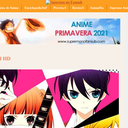
ista de Anime
EnciclopediaSnF
PreviewS
ReviewS
AnimeDia
Supremo Ani
ol HD