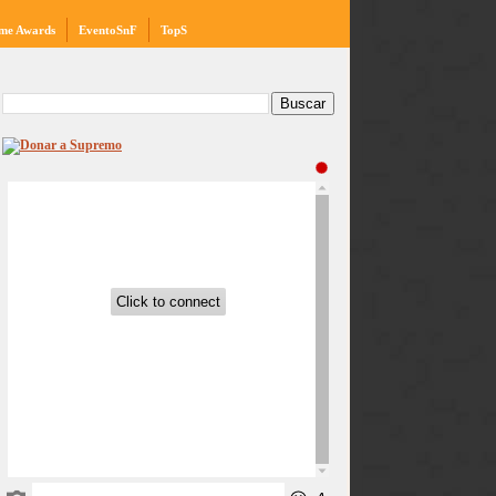
me Awards
EventoSnF
TopS