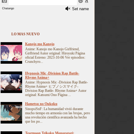
LO MAS NUEVO
Kanojo mo Kanojo
Anime: Kanojo mo Kanojo Girlfriend,
Girlfriend Autor original: Hiroyuki Página
oficial Estreno: 2023-10-06 Ver episodios:
Crunchyro...
Hypnosis Mic -Division Rap Battle-
Rhyme Anima+
Anime: Hypnosis Mic -Division Rap Battle-
Rhyme Anima+ ヒプノシスマイク-
Division Rap Battle- Rhyme Anima+ Autor
original: Katsumi Ono Página ...
Hametsu no Oukoku
SinopsiSnF: La humanidad vivió durante
mucho tiempo en armonía con las brujas, pero
una revolución científica avanzada ha hecho
que los po...
Tearmoon Teikoku Monogatari: