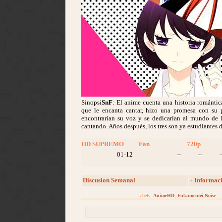
Sinopsi
SnF
: El anime cuenta una historia románti
que le encanta cantar, hizo una promesa con su
encontrarían su voz y se dedicarían al mundo de 
cantando. Años después, los tres son ya estudiantes 
HD SUPREMO
Fan
720p
01-12
--
--
-
Discusion Semanal
+ Informac
Labels:
AnimeHD
,
Fukumentei Noise