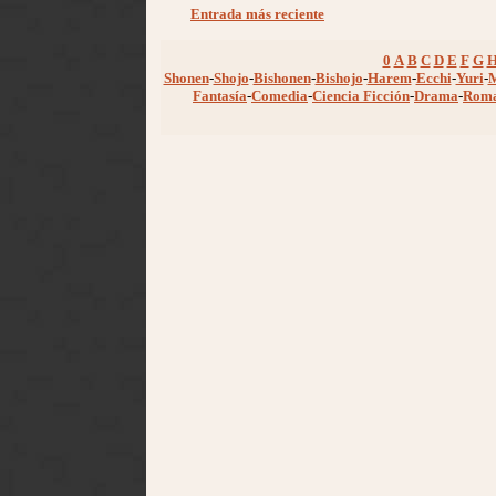
Entrada más reciente
0
A
B
C
D
E
F
G
Shonen
-
Shojo
-
Bishonen
-
Bishojo
-
Harem
-
Ecchi
-
Yuri
-
Fantasía
-
Comedia
-
Ciencia Ficción
-
Drama
-
Rom