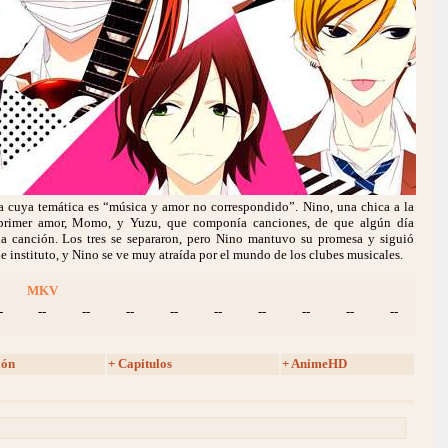
ca cuya temática es “música y amor no correspondido”. Nino, una chica a la
 primer amor, Momo, y Yuzu, que componía canciones, de que algún día
la canción. Los tres se separaron, pero Nino mantuvo su promesa y siguió
de instituto, y Nino se ve muy atraída por el mundo de los clubes musicales.
MKV
-
--
--
--
--
--
--
--
--
--
ión
+ Capitulos
+ AnimeHD