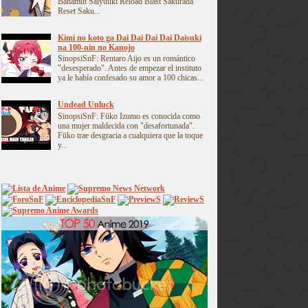
Bahamut Saiyuuki Reload Blast Sakurada
Reset Saku...
Kimi no koto ga Dai Dai Dai Dai Daisuki
na 100-nin no Kanojo
SinopsiSnF: Rentaro Aijo es un romántico
"desesperado". Antes de empezar el instituto
ya le había confesado su amor a 100 chicas...
Undead Unluck
SinopsiSnF: Fūko Izumo es conocida como
una mujer maldecida con "desafortunada".
Fūko trae desgracia a cualquiera que la toque
y...