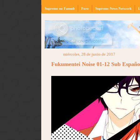
Supremo no Fansub
Foro
Supremo News Network
L
miércoles, 28 de junio de 2017
Fukumentei Noise 01-12 Sub Españ