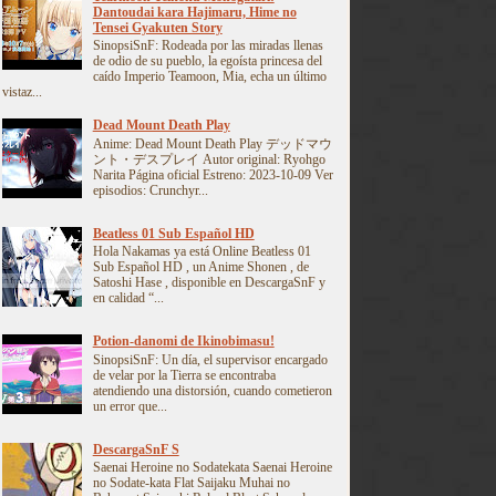
Dantoudai kara Hajimaru, Hime no
Tensei Gyakuten Story
SinopsiSnF: Rodeada por las miradas llenas
de odio de su pueblo, la egoísta princesa del
caído Imperio Teamoon, Mia, echa un último
vistaz...
Dead Mount Death Play
Anime: Dead Mount Death Play デッドマウ
ント・デスプレイ Autor original: Ryohgo
Narita Página oficial Estreno: 2023-10-09 Ver
episodios: Crunchyr...
Beatless 01 Sub Español HD
Hola Nakamas ya está Online Beatless 01
Sub Español HD , un Anime Shonen , de
Satoshi Hase , disponible en DescargaSnF y
en calidad “...
Potion-danomi de Ikinobimasu!
SinopsiSnF: Un día, el supervisor encargado
de velar por la Tierra se encontraba
atendiendo una distorsión, cuando cometieron
un error que...
DescargaSnF S
Saenai Heroine no Sodatekata Saenai Heroine
no Sodate-kata Flat Saijaku Muhai no