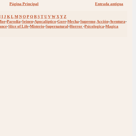
Página Principal
Entrada antigua
H
I
J
K
L
M
N
O
P
Q
R
S
T
U
V
W
X
Y
Z
Moe
-
Parodia
-
Seinen
-
Apocalíptico
-
Gore
-
Mecha
-
Supremo
Acción
-
Aventura
-
ance
-
Slice of Life
-
Misterio
-
Supernatural
-
Horror
-
Psicologica
-
Magica