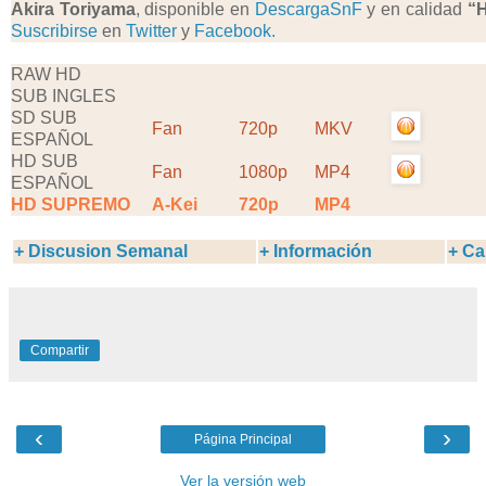
Akira Toriyama
, disponible en
DescargaSnF
y en calidad
“
Suscribirse
en
Twitter
y
Facebook.
RAW HD
SUB INGLES
SD SUB
Fan
720p
MKV
ESPAÑOL
HD SUB
Fan
1080p
MP4
ESPAÑOL
HD SUPREMO
A-Kei
720p
MP4
+ Discusion Semanal
+ Información
+ Ca
Compartir
‹
›
Página Principal
Ver la versión web