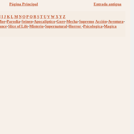
Página Principal
Entrada antigua
H
I
J
K
L
M
N
O
P
Q
R
S
T
U
V
W
X
Y
Z
Moe
-
Parodia
-
Seinen
-
Apocalíptico
-
Gore
-
Mecha
-
Supremo
Acción
-
Aventura
-
ance
-
Slice of Life
-
Misterio
-
Supernatural
-
Horror
-
Psicologica
-
Magica