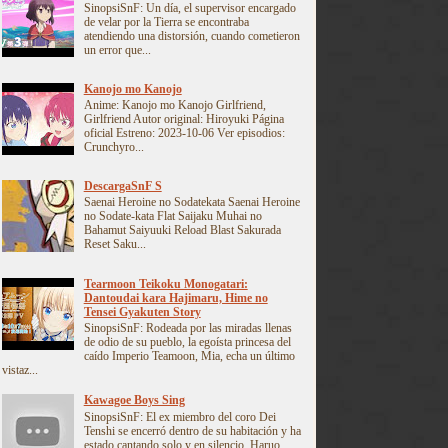
SinopsiSnF: Un día, el supervisor encargado
de velar por la Tierra se encontraba
atendiendo una distorsión, cuando cometieron
un error que...
Kanojo mo Kanojo
Anime: Kanojo mo Kanojo Girlfriend,
Girlfriend Autor original: Hiroyuki Página
oficial Estreno: 2023-10-06 Ver episodios:
Crunchyro...
DescargaSnF S
Saenai Heroine no Sodatekata Saenai Heroine
no Sodate-kata Flat Saijaku Muhai no
Bahamut Saiyuuki Reload Blast Sakurada
Reset Saku...
Tearmoon Teikoku Monogatari:
Dantoudai kara Hajimaru, Hime no
Tensei Gyakuten Story
SinopsiSnF: Rodeada por las miradas llenas
de odio de su pueblo, la egoísta princesa del
caído Imperio Teamoon, Mia, echa un último
vistaz...
Kawagoe Boys Sing
SinopsiSnF: El ex miembro del coro Dei
Tenshi se encerró dentro de su habitación y ha
estado cantando solo y en silencio. Haruo