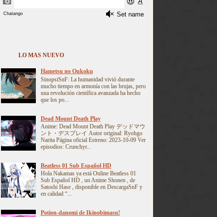
LO MAS NUEVO
Hametsu no Oukoku
SinopsiSnF: La humanidad vivió durante
mucho tiempo en armonía con las brujas, pero
una revolución científica avanzada ha hecho
que los po...
Dead Mount Death Play
Anime: Dead Mount Death Play デッドマウ
ント・デスプレイ Autor original: Ryohgo
Narita Página oficial Estreno: 2023-10-09 Ver
episodios: Crunchyr...
Beatless 01 Sub Español HD
Hola Nakamas ya está Online Beatless 01
Sub Español HD , un Anime Shonen , de
Satoshi Hase , disponible en DescargaSnF y
en calidad “...
Potion-danomi de Ikinobimasu!