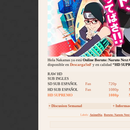
Hola Nakamas ya está
Online Boruto: Naruto Next 
disponible en
DescargaSnF
y en calidad
“HD SUP
RAW HD
SUB INGLES
SD SUB ESPAÑOL
Fan
720p
HD SUB ESPAÑOL
Fan
1080p
HD SUPREMO
1080p
+ Discusion Semanal
+ Informa
Labels:
AnimeDia
,
Boruto: Naruto Next