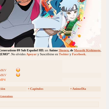
Generations
09 Sub Español HD
, un
Anime
Shonen
, de
Masashi Kishimoto
,
REMO”
. No olvides
Apoyar
y Suscribirse en
Twitter
y
Facebook.
MKV
MKV
MP4
ción
+ Capitulos
+ AnimeDia
 Generations