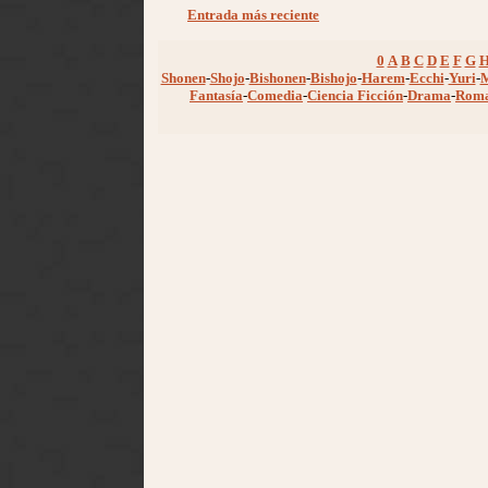
Entrada más reciente
0
A
B
C
D
E
F
G
Shonen
-
Shojo
-
Bishonen
-
Bishojo
-
Harem
-
Ecchi
-
Yuri
-
Fantasía
-
Comedia
-
Ciencia Ficción
-
Drama
-
Rom