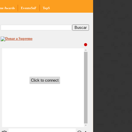
me Awards
EventoSnF
TopS