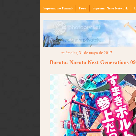
Supremo no Fansub
Foro
Supremo News Network
L
miércoles, 31 de mayo de 2017
Boruto: Naruto Next Generations 0