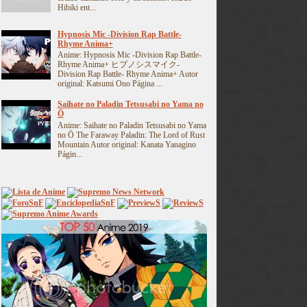
Hibiki ent...
Hypnosis Mic -Division Rap Battle-
Rhyme Anima+
Anime: Hypnosis Mic -Division Rap Battle-
Rhyme Anima+ ヒプノシスマイク-
Division Rap Battle- Rhyme Anima+ Autor
original: Katsumi Ono Página ...
Saihate no Paladin Tetsusabi no Yama no
Ō
Anime: Saihate no Paladin Tetsusabi no Yama
no Ō The Faraway Paladin: The Lord of Rust
Mountain Autor original: Kanata Yanagino
Págin...