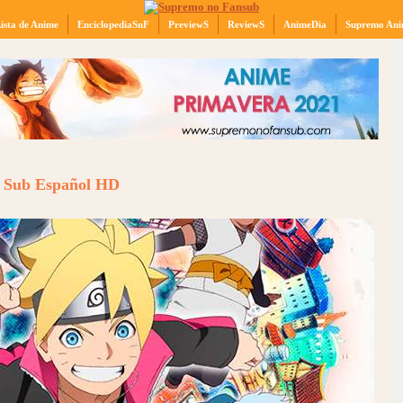
ista de Anime
EnciclopediaSnF
PreviewS
ReviewS
AnimeDia
Supremo Ani
9 Sub Español HD