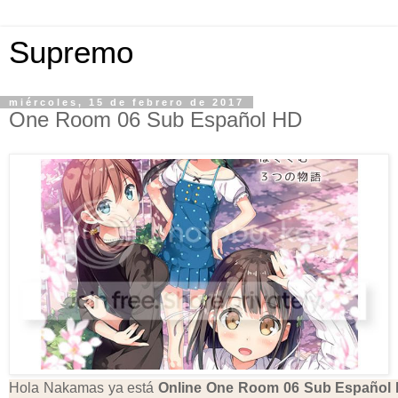
Supremo
miércoles, 15 de febrero de 2017
One Room 06 Sub Español HD
Hola Nakamas ya está
Online One Room
06 Sub Español