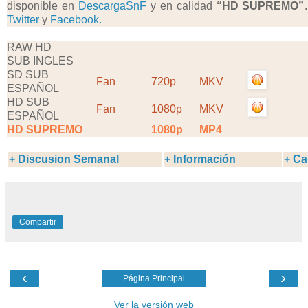
disponible en
DescargaSnF
y en calidad
“HD SUPREMO”
Twitter
y
Facebook.
RAW HD
SUB INGLES
SD SUB
Fan
720p
MKV
ESPAÑOL
HD SUB
Fan
1080p
MKV
ESPAÑOL
HD SUPREMO
1080p
MP4
+ Discusion Semanal
+ Información
+ Ca
Compartir
‹
›
Página Principal
Ver la versión web