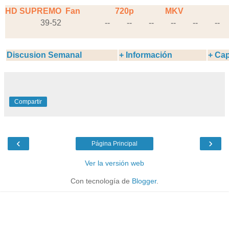
HD SUPREMO
Fan
720p
MKV
39-52
--
--
--
--
--
--
Discusion Semanal
+ Información
+ Cap
Compartir
‹
›
Página Principal
Ver la versión web
Con tecnología de
Blogger
.