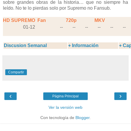
sobre grandes obras de la historia… que no siempre ha
leído. No te lo pierdas solo por Supremo no Fansub.
HD SUPREMO
Fan
720p
MKV
01-12
--
--
--
--
--
--
Discusion Semanal
+ Información
+ Cap
Compartir
‹
›
Página Principal
Ver la versión web
Con tecnología de
Blogger
.