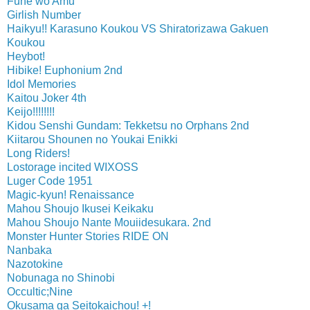
Fune wo Amu
Girlish Number
Haikyu!! Karasuno Koukou VS Shiratorizawa Gakuen
Koukou
Heybot!
Hibike! Euphonium 2nd
Idol Memories
Kaitou Joker 4th
Keijo!!!!!!!!
Kidou Senshi Gundam: Tekketsu no Orphans 2nd
Kiitarou Shounen no Youkai Enikki
Long Riders!
Lostorage incited WIXOSS
Luger Code 1951
Magic-kyun! Renaissance
Mahou Shoujo Ikusei Keikaku
Mahou Shoujo Nante Mouiidesukara. 2nd
Monster Hunter Stories RIDE ON
Nanbaka
Nazotokine
Nobunaga no Shinobi
Occultic;Nine
Okusama ga Seitokaichou! +!