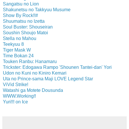
Sangatsu no Lion
Shakunetsu no Takkyuu Musume
Show By Rock!!#
Shuumatsu no Izetta
Soul Buster: Shouseiran
Soushin Shoujo Matoi
Stella no Mahou
Teekyuu 8
Tiger Mask W
Time Bokan 24
Touken Ranbu: Hanamaru
Trickster: Edogawa Rampo 'Shounen Tantei-dan' Yori
Udon no Kuni no Kiniro Kemari
Uta no Prince-sama Maji LOVE Legend Star
ViVid Strike!
Watashi ga Motete Dousunda
WWW.Working!!
Yuri!!! on Ice