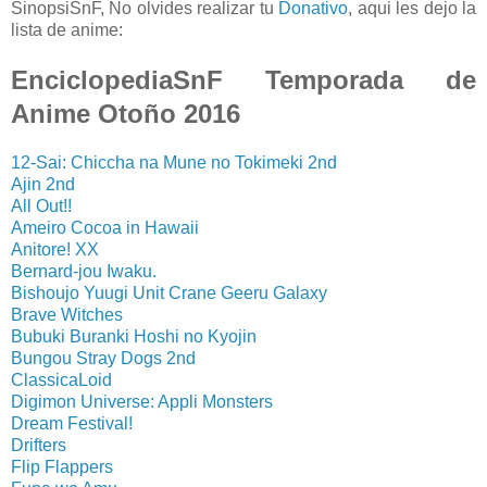
SinopsiSnF, No olvides realizar tu
Donativo
, aqui les dejo la
lista de anime:
EnciclopediaSnF Temporada de
Anime Otoño 2016
12-Sai: Chiccha na Mune no Tokimeki 2nd
Ajin 2nd
All Out!!
Ameiro Cocoa in Hawaii
Anitore! XX
Bernard-jou Iwaku.
Bishoujo Yuugi Unit Crane Geeru Galaxy
Brave Witches
Bubuki Buranki Hoshi no Kyojin
Bungou Stray Dogs 2nd
ClassicaLoid
Digimon Universe: Appli Monsters
Dream Festival!
Drifters
Flip Flappers