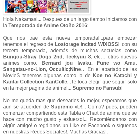
Hola Nakamas!... Despues de un largo tiempo iniciamos con
la
Temporada de Anime Otoño 2016
:
Que nos trae esta nueva temporada!...para empezar
tenemos el regreso de
Lostorage incited WIXOSS
!! con su
tercera temporada, además de muchas secuelas como
Bungou-Stray Dogs 2nd, Teekyuu 8
, etc… otros nuevos
animes como,
Bernard jou Iwaku, Fune wo Amu,
Sangatsu-no-Lion, Occultic;Nine
… En el apartado de las
MovieS tenemos algunas como la de
Koe no Katachi y
Kantai Collection KanColle.
..Te toca elegir que seguir solo
en la mejor pagina de anime!...
Supremo no Fansub
!
No me queda mas que desearles lo mejor, esperamos que
aun se acuerden de
Supremo
xD!... Como? pues, pueden
comenzar compartiendo esta Tabla o Chart de anime que se
hace con mucho gusto y esfuerzo!... Recomiéndanos con
algún amigo! o regálanos un Like en Facebook o síguenos
en nuestras Redes Sociales!. Muchas Gracias!.