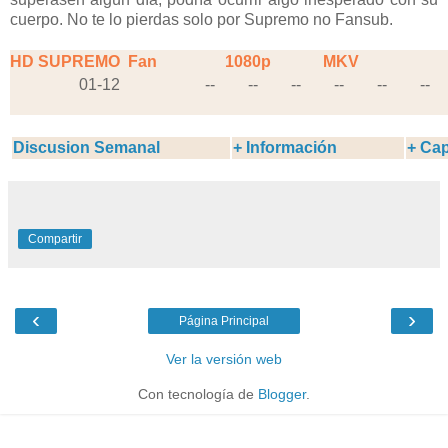
cuerpo. No te lo pierdas solo por Supremo no Fansub.
HD SUPREMO
Fan
1080p
MKV
01-12
--
--
--
--
--
--
Discusion Semanal
+ Información
+ Cap
Compartir
‹
›
Página Principal
Ver la versión web
Con tecnología de
Blogger
.