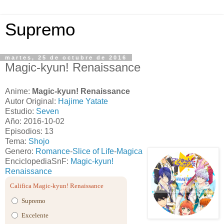
Supremo
martes, 25 de octubre de 2016
Magic-kyun! Renaissance
Anime:
Magic-kyun! Renaissance
Autor Original:
Hajime Yatate
Estudio:
Seven
Año: 2016-10-02
Episodios: 13
Tema:
Shojo
Genero:
Romance
-
Slice of Life
-
Magica
EnciclopediaSnF:
Magic-kyun!
Renaissance
Califica Magic-kyun! Renaissance
Supremo
Excelente