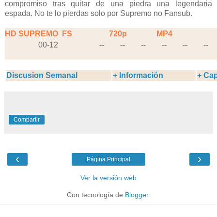
compromiso tras quitar de una piedra una legendaria
espada. No te lo pierdas solo por Supremo no Fansub.
HD SUPREMO
FS
720p
MP4
00-12
--
--
--
--
--
--
Discusion Semanal
+ Información
+ Cap
Compartir
‹
›
Página Principal
Ver la versión web
Con tecnología de
Blogger
.