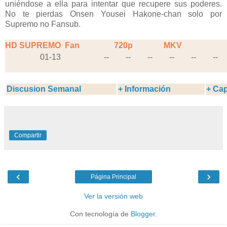
uniéndose a ella para intentar que recupere sus poderes.
No te pierdas Onsen Yousei Hakone-chan solo por
Supremo no Fansub.
HD SUPREMO
Fan
720p
MKV
01-13
--
--
--
--
--
--
Discusion Semanal
+ Información
+ Cap
Compartir
‹
›
Página Principal
Ver la versión web
Con tecnología de
Blogger
.