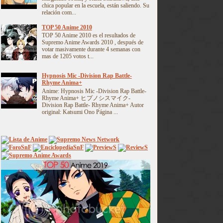
chica popular en la escuela, están saliendo. Su
relación com...
TOP 50 Anime 2010
TOP 50 Anime 2010 es el resultados de
Supremo Anime Awards 2010 , después de
votar masivamente durante 4 semanas con
mas de 1205 votos t...
Hypnosis Mic -Division Rap Battle-
Rhyme Anima+
Anime: Hypnosis Mic -Division Rap Battle-
Rhyme Anima+ ヒプノシスマイク-
Division Rap Battle- Rhyme Anima+ Autor
original: Katsumi Ono Página ...