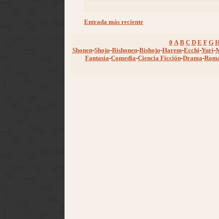
Entrada más reciente
0
A
B
C
D
E
F
G
Shonen
-
Shojo
-
Bishonen
-
Bishojo
-
Harem
-
Ecchi
-
Yuri
-
Fantasía
-
Comedia
-
Ciencia Ficción
-
Drama
-
Rom