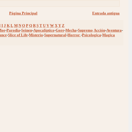
Página Principal
Entrada antigua
H
I
J
K
L
M
N
O
P
Q
R
S
T
U
V
W
X
Y
Z
Moe
-
Parodia
-
Seinen
-
Apocalíptico
-
Gore
-
Mecha
-
Supremo
Acción
-
Aventura
-
ance
-
Slice of Life
-
Misterio
-
Supernatural
-
Horror
-
Psicologica
-
Magica