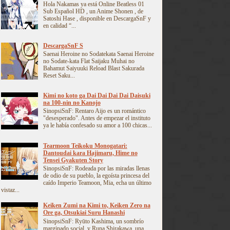
Hola Nakamas ya está Online Beatless 01
Sub Español HD , un Anime Shonen , de
Satoshi Hase , disponible en DescargaSnF y
en calidad “...
DescargaSnF S
Saenai Heroine no Sodatekata Saenai Heroine
no Sodate-kata Flat Saijaku Muhai no
Bahamut Saiyuuki Reload Blast Sakurada
Reset Saku...
Kimi no koto ga Dai Dai Dai Dai Daisuki
na 100-nin no Kanojo
SinopsiSnF: Rentaro Aijo es un romántico
"desesperado". Antes de empezar el instituto
ya le había confesado su amor a 100 chicas...
Tearmoon Teikoku Monogatari:
Dantoudai kara Hajimaru, Hime no
Tensei Gyakuten Story
SinopsiSnF: Rodeada por las miradas llenas
de odio de su pueblo, la egoísta princesa del
caído Imperio Teamoon, Mia, echa un último
vistaz...
Keiken Zumi na Kimi to, Keiken Zero na
Ore ga, Otsukiai Suru Hanashi
SinopsiSnF: Ryūto Kashima, un sombrío
marginado social, y Runa Shirakawa, una