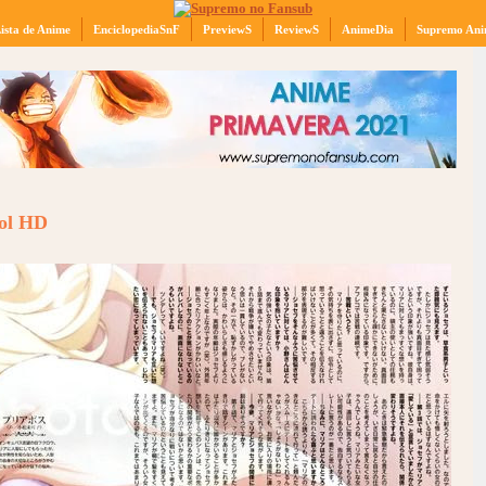
ista de Anime
EnciclopediaSnF
PreviewS
ReviewS
AnimeDia
Supremo Ani
ñol HD