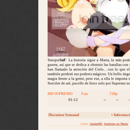
Sinopsi
SnF
: La historia sigue a Maria, la más pod
guerra, así que se dedica a obstruir las batallas co
han llamado la atención del Cielo... con lo que e
también perderá sus poderes mágicos. Un bello ángel
magia frente a la gente, pero eso, a ella le import
Sorcière de aré, pucelle de force solo por Supremo n
HD SUPREMO
Fan
720p
01-12
--
--
-
Discusion Semanal
+ Informac
Labels:
AnimeHD
,
Junketsu no Maria