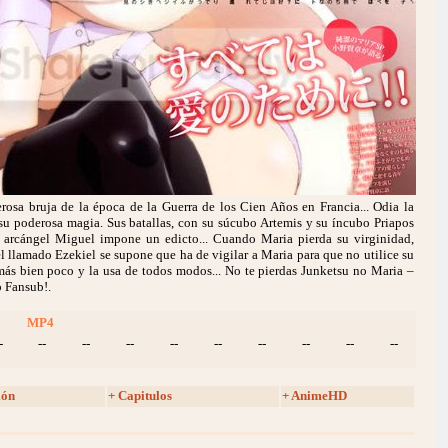
erosa bruja de la época de la Guerra de los Cien Años en Francia... Odia la
n su poderosa magia. Sus batallas, con su súcubo Artemis y su íncubo Priapos
l arcángel Miguel impone un edicto... Cuando Maria pierda su virginidad,
 llamado Ezekiel se supone que ha de vigilar a Maria para que no utilice su
a más bien poco y la usa de todos modos... No te pierdas Junketsu no Maria –
o Fansub!.
MP4
-
--
--
--
--
--
--
--
--
--
ión
+ Capitulos
+ AnimeHD