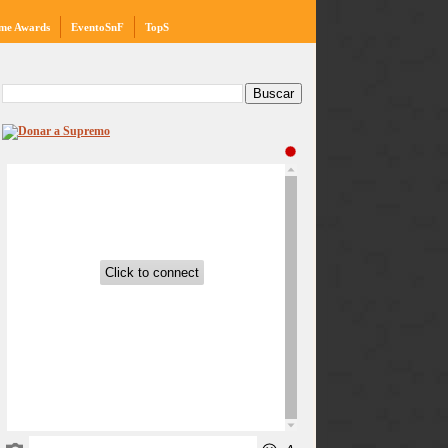
me Awards
EventoSnF
TopS