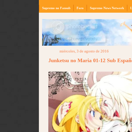
Supremo no Fansub
Foro
Supremo News Network
L
miércoles, 3 de agosto de 2016
Junketsu no Maria 01-12 Sub Espa