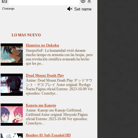
LO MAS NUEVO
Hametsu no Oukoku
SinopsiSnF: La humanidad vivió durante
mucho tiempo en armonía con las brujas, pero
una revolución científica avanzada ha hecho
que los po...
Dead Mount Death Play
Anime: Dead Mount Death Play デッドマウ
ント・デスプレイ Autor original: Ryohgo
Narita Página oficial Estreno: 2023-10-09 Ver
episodios: Crunchyr...
Kanojo mo Kanojo
Anime: Kanojo mo Kanojo Girlfriend,
Girlfriend Autor original: Hiroyuki Página
oficial Estreno: 2023-10-06 Ver episodios:
Crunchyro...
Beatless 01 Sub Español HD