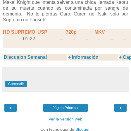
Makai Knight que intenta salvar a una chica llamada Kaoru
de su muerte cuando es contaminada por sangre de
demonio... No te pierdas Garo: Guren no Tsuki solo por
Supremo no Fansub!.
HD SUPREMO
USP
720p
MKV
01-22
--
--
--
--
--
--
Discusion Semanal
+ Información
+ Cap
Compartir
‹
›
Página Principal
Ver la versión web
Con tecnología de
Blogger
.