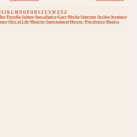
H
I
J
K
L
M
N
O
P
Q
R
S
T
U
V
W
X
Y
Z
Moe
-
Parodia
-
Seinen
-
Apocalíptico
-
Gore
-
Mecha
-
Supremo
Acción
-
Aventura
-
ance
-
Slice of Life
-
Misterio
-
Supernatural
-
Horror
-
Psicologica
-
Magica