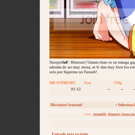
Sinopsi
SnF
: Himouto! Umaru-chan es un manga gag
además de ser muy mona, se le dan muy bien los es
solo por Supremo no Fansub!.
HD SUPREMO
Fan
720p
01-12
--
--
-
Discusion Semanal
+ Informac
Labels:
AnimeHD
,
Himouto! Umaru-ch
Entrada más reciente