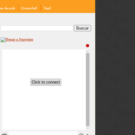
me Awards
EventoSnF
TopS