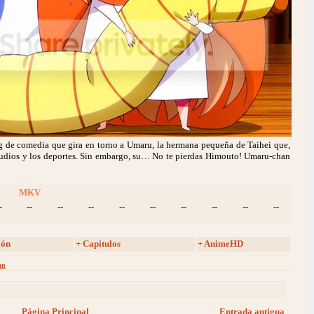
 de comedia que gira en torno a Umaru, la hermana pequeña de Taihei que,
tudios y los deportes. Sin embargo, su… No te pierdas Himouto! Umaru-chan
MKV
-
--
--
--
--
--
--
--
--
--
ión
+ Capitulos
+ AnimeHD
an
Página Principal
Entrada antigua