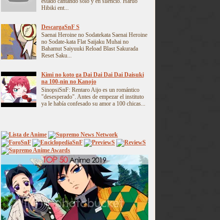
estado cantando solo y en silencio. Haruo
Hibiki ent...
DescargaSnF S
Saenai Heroine no Sodatekata Saenai Heroine
no Sodate-kata Flat Saijaku Muhai no
Bahamut Saiyuuki Reload Blast Sakurada
Reset Saku...
Kimi no koto ga Dai Dai Dai Dai Daisuki
na 100-nin no Kanojo
SinopsiSnF: Rentaro Aijo es un romántico
"desesperado". Antes de empezar el instituto
ya le había confesado su amor a 100 chicas...