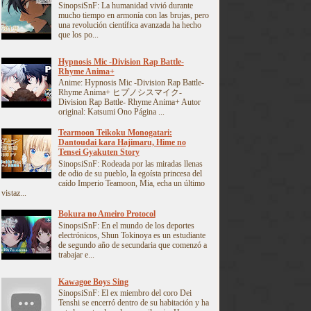
SinopsiSnF: La humanidad vivió durante
mucho tiempo en armonía con las brujas, pero
una revolución científica avanzada ha hecho
que los po...
Hypnosis Mic -Division Rap Battle-
Rhyme Anima+
Anime: Hypnosis Mic -Division Rap Battle-
Rhyme Anima+ ヒプノシスマイク-
Division Rap Battle- Rhyme Anima+ Autor
original: Katsumi Ono Página ...
Tearmoon Teikoku Monogatari:
Dantoudai kara Hajimaru, Hime no
Tensei Gyakuten Story
SinopsiSnF: Rodeada por las miradas llenas
de odio de su pueblo, la egoísta princesa del
caído Imperio Teamoon, Mia, echa un último
vistaz...
Bokura no Ameiro Protocol
SinopsiSnF: En el mundo de los deportes
electrónicos, Shun Tokinoya es un estudiante
de segundo año de secundaria que comenzó a
trabajar e...
Kawagoe Boys Sing
SinopsiSnF: El ex miembro del coro Dei
Tenshi se encerró dentro de su habitación y ha