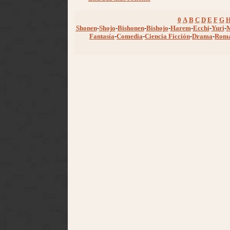
0
A
B
C
D
E
F
G
Shonen
-
Shojo
-
Bishonen
-
Bishojo
-
Harem
-
Ecchi
-
Yuri
-
Fantasía
-
Comedia
-
Ciencia Ficción
-
Drama
-
Rom