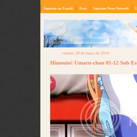
Supremo no Fansub
Foro
Supremo News Network
L
viernes, 20 de mayo de 2016
Himouto! Umaru-chan 01-12 Sub E