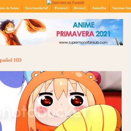
ista de Anime
EnciclopediaSnF
PreviewS
ReviewS
AnimeDia
Supremo Ani
spañol HD