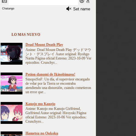
LO MAS NUEVO
Dead Mount Death Play
Anime: Dead Mount Death Play デッドマウ
ント・デスプレイ Autor original: Ryohgo
Narita Página oficial Estreno: 2023-10-09 Ver
episodios: Crunchyr...
Potion-danomi de Ikinobimasu!
SinopsiSnF: Un día, el supervisor encargado
de velar por la Tierra se encontraba
atendiendo una distorsión, cuando cometieron
un error que...
Kanojo mo Kanojo
Anime: Kanojo mo Kanojo Girlfriend,
Girlfriend Autor original: Hiroyuki Página
oficial Estreno: 2023-10-06 Ver episodios:
Crunchyro...
Hametsu no Oukoku