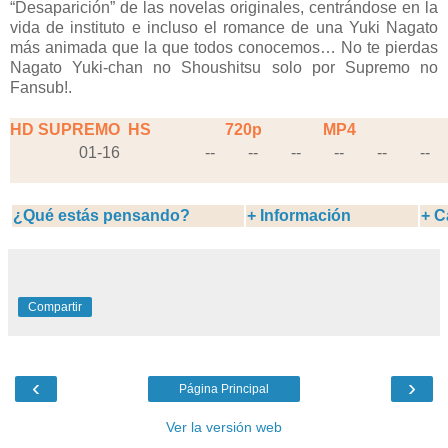
“Desaparición” de las novelas originales, centrándose en la
vida de instituto e incluso el romance de una Yuki Nagato
más animada que la que todos conocemos… No te pierdas
Nagato Yuki-chan no Shoushitsu solo por Supremo no
Fansub!.
HD SUPREMO
HS
720p
MP4
01-16
--
--
--
--
--
--
¿Qué estás pensando?
+ Información
+ C
Compartir
‹
›
Página Principal
Ver la versión web