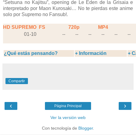
“Setsuna no Kajitsu”, opening de Le Eden de la Grisaia e
interpretado por Maon Kurosaki… No te pierdas este anime
solo por Supremo no Fansub!.
HD SUPREMO
FS
720p
MP4
01-10
--
--
--
--
--
--
¿Qué estás pensando?
+ Información
+ C
Compartir
‹
›
Página Principal
Ver la versión web
Con tecnología de
Blogger
.